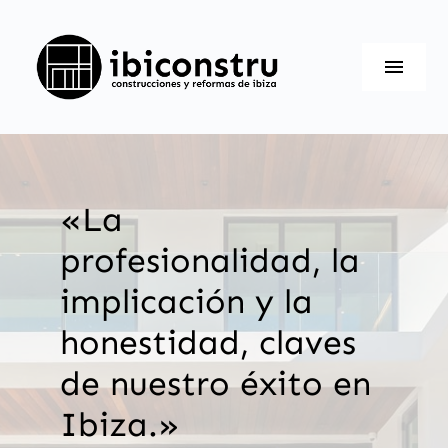
Saltar
al
Toggl
contenido
Navig
Servicios
Nosotros
«La
Contacto
profesionalidad, la
implicación y la
honestidad, claves
de nuestro éxito en
Ibiza.»